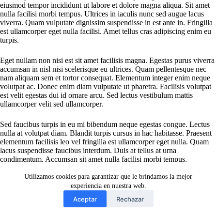
eiusmod tempor incididunt ut labore et dolore magna aliqua. Sit amet
nulla facilisi morbi tempus. Ultrices in iaculis nunc sed augue lacus
viverra. Quam vulputate dignissim suspendisse in est ante in. Fringilla
est ullamcorper eget nulla facilisi. Amet tellus cras adipiscing enim eu
turpis.
Eget nullam non nisi est sit amet facilisis magna. Egestas purus viverra
accumsan in nisl nisi scelerisque eu ultrices. Quam pellentesque nec
nam aliquam sem et tortor consequat. Elementum integer enim neque
volutpat ac. Donec enim diam vulputate ut pharetra. Facilisis volutpat
est velit egestas dui id ornare arcu. Sed lectus vestibulum mattis
ullamcorper velit sed ullamcorper.
Sed faucibus turpis in eu mi bibendum neque egestas congue. Lectus
nulla at volutpat diam. Blandit turpis cursus in hac habitasse. Praesent
elementum facilisis leo vel fringilla est ullamcorper eget nulla. Quam
lacus suspendisse faucibus interdum. Duis at tellus at urna
condimentum. Accumsan sit amet nulla facilisi morbi tempus.
Utilizamos cookies para garantizar que le brindamos la mejor
experiencia en nuestra web.
Aceptar
Rechazar
Copyright © Patfran impressió i estampació